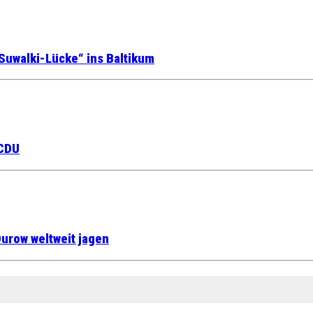
Suwalki-Lücke“ ins Baltikum
 CDU
urow weltweit jagen