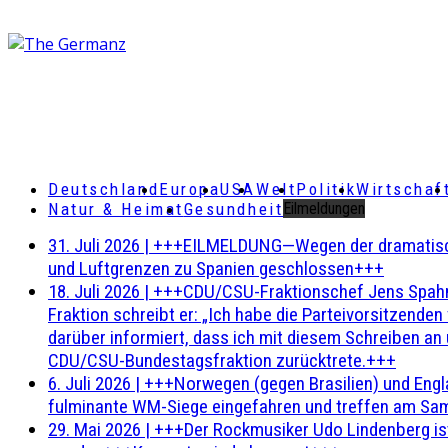
Deutschland
Europa
USA
Welt
Politik
Wirtschaf
Natur & Heimat
Gesundheit
Eilmeldungen
31. Juli 2026
|
+++EILMELDUNG—Wegen der dramatischen 
und Luftgrenzen zu Spanien geschlossen+++
18. Juli 2026
|
+++CDU/CSU-Fraktionschef Jens Spahn ha
Fraktion schreibt er: „Ich habe die Parteivorsitzend
darüber informiert, dass ich mit diesem Schreiben an
CDU/CSU-Bundestagsfraktion zurücktrete.+++
6. Juli 2026
|
+++Norwegen (gegen Brasilien) und Engl
fulminante WM-Siege eingefahren und treffen am Sam
29. Mai 2026
|
+++Der Rockmusiker Udo Lindenberg ist