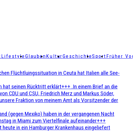
t
Lifestyle
Glauben
Kultur
Geschichte
Sport
Früher Vo
Flüchtluingssituation in Ceuta hat Italien alle See-
t seinen Rücktritt erklärt+++ .In einem Brief an die
en von CDU und CSU, Friedrich Merz und Markus Söder,
 unsere Fraktion von meinem Amt als Vorsitzender der
and (gegen Mexiko) haben in der vergangenen Nacht
stag in Miami zum Viertelfinale aufeinander+++
 heute in ein Hamburger Krankenhaus eingeliefert