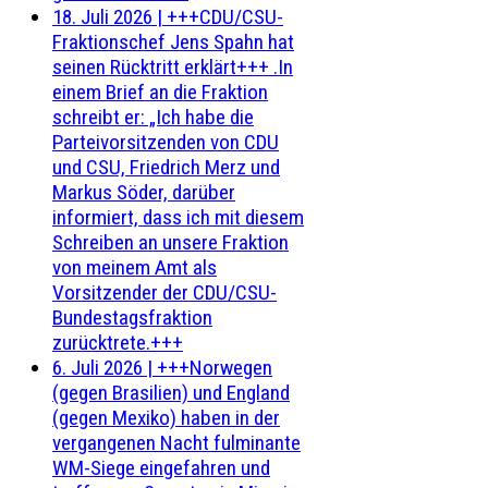
18. Juli 2026
|
+++CDU/CSU-
Fraktionschef Jens Spahn hat
seinen Rücktritt erklärt+++ .In
einem Brief an die Fraktion
schreibt er: „Ich habe die
Parteivorsitzenden von CDU
und CSU, Friedrich Merz und
Markus Söder, darüber
informiert, dass ich mit diesem
Schreiben an unsere Fraktion
von meinem Amt als
Vorsitzender der CDU/CSU-
Bundestagsfraktion
zurücktrete.+++
6. Juli 2026
|
+++Norwegen
(gegen Brasilien) und England
(gegen Mexiko) haben in der
vergangenen Nacht fulminante
WM-Siege eingefahren und