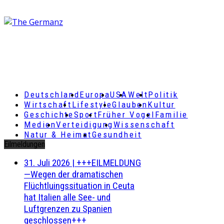
Deutschland
Europa
USA
Welt
Politik
Wirtschaft
Lifestyle
Glauben
Kultur
Geschichte
Sport
Früher Vogel
Familie
Medien
Verteidigung
Wissenschaft
Natur & Heimat
Gesundheit
Eilmeldungen
31. Juli 2026
|
+++EILMELDUNG
—Wegen der dramatischen
Flüchtluingssituation in Ceuta
hat Italien alle See- und
Luftgrenzen zu Spanien
geschlossen+++