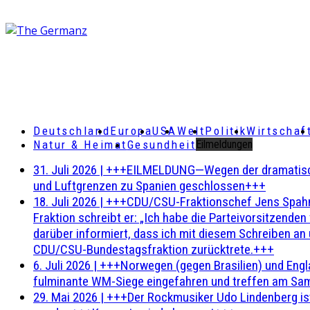
Deutschland
Europa
USA
Welt
Politik
Wirtschaf
Natur & Heimat
Gesundheit
Eilmeldungen
31. Juli 2026
|
+++EILMELDUNG—Wegen der dramatischen 
und Luftgrenzen zu Spanien geschlossen+++
18. Juli 2026
|
+++CDU/CSU-Fraktionschef Jens Spahn ha
Fraktion schreibt er: „Ich habe die Parteivorsitzend
darüber informiert, dass ich mit diesem Schreiben an
CDU/CSU-Bundestagsfraktion zurücktrete.+++
6. Juli 2026
|
+++Norwegen (gegen Brasilien) und Engl
fulminante WM-Siege eingefahren und treffen am Sam
29. Mai 2026
|
+++Der Rockmusiker Udo Lindenberg ist