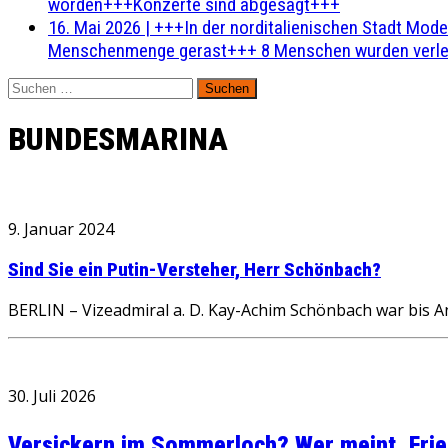
worden+++Konzerte sind abgesagt+++
16. Mai 2026
|
+++In der norditalienischen Stadt Mode
Menschenmenge gerast+++ 8 Menschen wurden verlet
Suchen
nach:
BUNDESMARINA
9. Januar 2024
Sind Sie ein Putin-Versteher, Herr Schönbach?
BERLIN – Vizeadmiral a. D. Kay-Achim Schönbach war bis A
30. Juli 2026
Versickern im Sommerloch? Wer meint, Fried