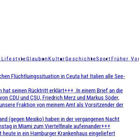
t
Lifestyle
Glauben
Kultur
Geschichte
Sport
Früher Vo
Flüchtluingssituation in Ceuta hat Italien alle See-
t seinen Rücktritt erklärt+++ .In einem Brief an die
en von CDU und CSU, Friedrich Merz und Markus Söder,
 unsere Fraktion von meinem Amt als Vorsitzender der
and (gegen Mexiko) haben in der vergangenen Nacht
stag in Miami zum Viertelfinale aufeinander+++
 heute in ein Hamburger Krankenhaus eingeliefert