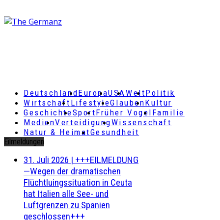
Deutschland
Europa
USA
Welt
Politik
Wirtschaft
Lifestyle
Glauben
Kultur
Geschichte
Sport
Früher Vogel
Familie
Medien
Verteidigung
Wissenschaft
Natur & Heimat
Gesundheit
Eilmeldungen
31. Juli 2026
|
+++EILMELDUNG
—Wegen der dramatischen
Flüchtluingssituation in Ceuta
hat Italien alle See- und
Luftgrenzen zu Spanien
geschlossen+++