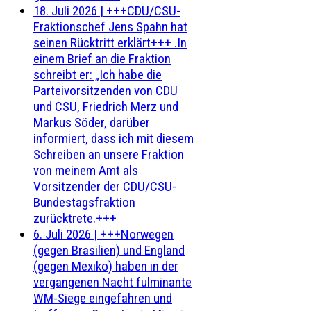
18. Juli 2026
|
+++CDU/CSU-
Fraktionschef Jens Spahn hat
seinen Rücktritt erklärt+++ .In
einem Brief an die Fraktion
schreibt er: „Ich habe die
Parteivorsitzenden von CDU
und CSU, Friedrich Merz und
Markus Söder, darüber
informiert, dass ich mit diesem
Schreiben an unsere Fraktion
von meinem Amt als
Vorsitzender der CDU/CSU-
Bundestagsfraktion
zurücktrete.+++
6. Juli 2026
|
+++Norwegen
(gegen Brasilien) und England
(gegen Mexiko) haben in der
vergangenen Nacht fulminante
WM-Siege eingefahren und