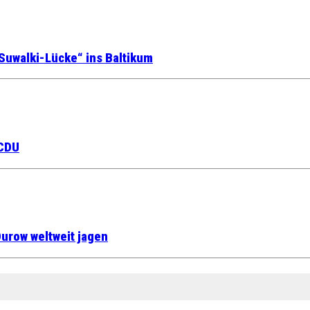
Suwalki-Lücke“ ins Baltikum
 CDU
urow weltweit jagen