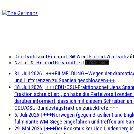
Deutschland
Europa
USA
Welt
Politik
Wirtschaf
Natur & Heimat
Gesundheit
Eilmeldungen
31. Juli 2026
|
+++EILMELDUNG—Wegen der dramatischen 
und Luftgrenzen zu Spanien geschlossen+++
18. Juli 2026
|
+++CDU/CSU-Fraktionschef Jens Spahn ha
Fraktion schreibt er: „Ich habe die Parteivorsitzend
darüber informiert, dass ich mit diesem Schreiben an
CDU/CSU-Bundestagsfraktion zurücktrete.+++
6. Juli 2026
|
+++Norwegen (gegen Brasilien) und Engl
fulminante WM-Siege eingefahren und treffen am Sam
29. Mai 2026
|
+++Der Rockmusiker Udo Lindenberg ist