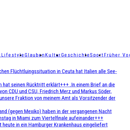
t
Lifestyle
Glauben
Kultur
Geschichte
Sport
Früher Vo
Flüchtluingssituation in Ceuta hat Italien alle See-
t seinen Rücktritt erklärt+++ .In einem Brief an die
en von CDU und CSU, Friedrich Merz und Markus Söder,
 unsere Fraktion von meinem Amt als Vorsitzender der
and (gegen Mexiko) haben in der vergangenen Nacht
stag in Miami zum Viertelfinale aufeinander+++
 heute in ein Hamburger Krankenhaus eingeliefert