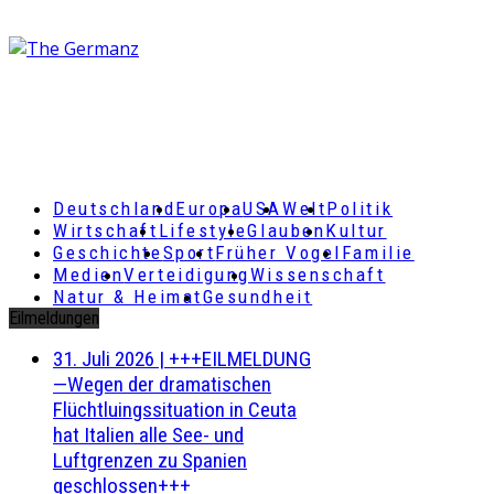
Deutschland
Europa
USA
Welt
Politik
Wirtschaft
Lifestyle
Glauben
Kultur
Geschichte
Sport
Früher Vogel
Familie
Medien
Verteidigung
Wissenschaft
Natur & Heimat
Gesundheit
Eilmeldungen
31. Juli 2026
|
+++EILMELDUNG
—Wegen der dramatischen
Flüchtluingssituation in Ceuta
hat Italien alle See- und
Luftgrenzen zu Spanien
geschlossen+++