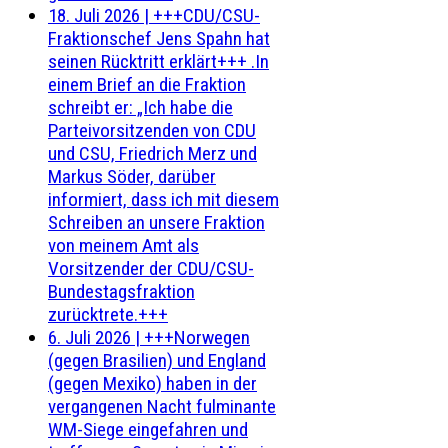
18. Juli 2026
|
+++CDU/CSU-
Fraktionschef Jens Spahn hat
seinen Rücktritt erklärt+++ .In
einem Brief an die Fraktion
schreibt er: „Ich habe die
Parteivorsitzenden von CDU
und CSU, Friedrich Merz und
Markus Söder, darüber
informiert, dass ich mit diesem
Schreiben an unsere Fraktion
von meinem Amt als
Vorsitzender der CDU/CSU-
Bundestagsfraktion
zurücktrete.+++
6. Juli 2026
|
+++Norwegen
(gegen Brasilien) und England
(gegen Mexiko) haben in der
vergangenen Nacht fulminante
WM-Siege eingefahren und