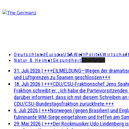
Deutschland
Europa
USA
Welt
Politik
Wirtschaf
Natur & Heimat
Gesundheit
Eilmeldungen
31. Juli 2026
|
+++EILMELDUNG—Wegen der dramatischen 
und Luftgrenzen zu Spanien geschlossen+++
18. Juli 2026
|
+++CDU/CSU-Fraktionschef Jens Spahn ha
Fraktion schreibt er: „Ich habe die Parteivorsitzend
darüber informiert, dass ich mit diesem Schreiben an
CDU/CSU-Bundestagsfraktion zurücktrete.+++
6. Juli 2026
|
+++Norwegen (gegen Brasilien) und Engl
fulminante WM-Siege eingefahren und treffen am Sam
29. Mai 2026
|
+++Der Rockmusiker Udo Lindenberg ist