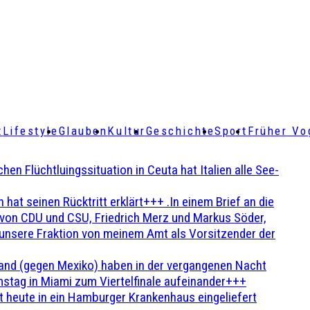
t
Lifestyle
Glauben
Kultur
Geschichte
Sport
Früher Vo
Flüchtluingssituation in Ceuta hat Italien alle See-
t seinen Rücktritt erklärt+++ .In einem Brief an die
en von CDU und CSU, Friedrich Merz und Markus Söder,
 unsere Fraktion von meinem Amt als Vorsitzender der
and (gegen Mexiko) haben in der vergangenen Nacht
stag in Miami zum Viertelfinale aufeinander+++
 heute in ein Hamburger Krankenhaus eingeliefert