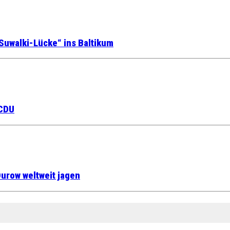
Suwalki-Lücke“ ins Baltikum
 CDU
urow weltweit jagen