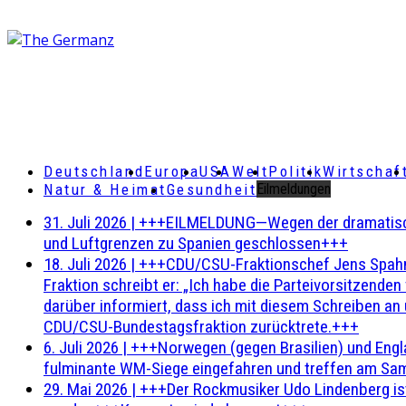
Deutschland
Europa
USA
Welt
Politik
Wirtschaf
Natur & Heimat
Gesundheit
Eilmeldungen
31. Juli 2026
|
+++EILMELDUNG—Wegen der dramatischen 
und Luftgrenzen zu Spanien geschlossen+++
18. Juli 2026
|
+++CDU/CSU-Fraktionschef Jens Spahn ha
Fraktion schreibt er: „Ich habe die Parteivorsitzend
darüber informiert, dass ich mit diesem Schreiben an
CDU/CSU-Bundestagsfraktion zurücktrete.+++
6. Juli 2026
|
+++Norwegen (gegen Brasilien) und Engl
fulminante WM-Siege eingefahren und treffen am Sam
29. Mai 2026
|
+++Der Rockmusiker Udo Lindenberg ist