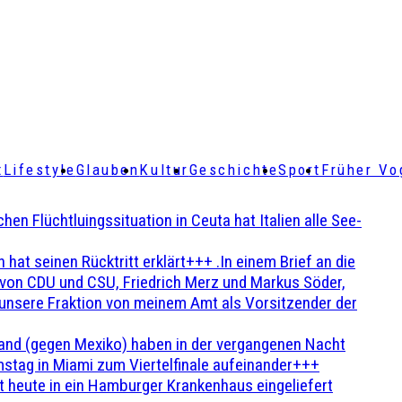
t
Lifestyle
Glauben
Kultur
Geschichte
Sport
Früher Vo
Flüchtluingssituation in Ceuta hat Italien alle See-
t seinen Rücktritt erklärt+++ .In einem Brief an die
en von CDU und CSU, Friedrich Merz und Markus Söder,
 unsere Fraktion von meinem Amt als Vorsitzender der
and (gegen Mexiko) haben in der vergangenen Nacht
stag in Miami zum Viertelfinale aufeinander+++
 heute in ein Hamburger Krankenhaus eingeliefert