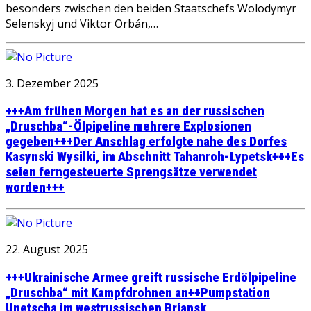
besonders zwischen den beiden Staatschefs Wolodymyr
Selenskyj und Viktor Orbán,…
3. Dezember 2025
+++Am frühen Morgen hat es an der russischen
„Druschba“-Ölpipeline mehrere Explosionen
gegeben+++Der Anschlag erfolgte nahe des Dorfes
Kasynski Wysilki, im Abschnitt Tahanroh-Lypetsk+++Es
seien ferngesteuerte Sprengsätze verwendet
worden+++
22. August 2025
+++Ukrainische Armee greift russische Erdölpipeline
„Druschba“ mit Kampfdrohnen an++Pumpstation
Unetscha im westrussischen Brjansk