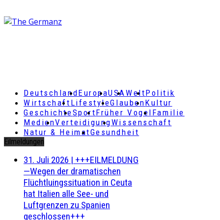
Deutschland
Europa
USA
Welt
Politik
Wirtschaft
Lifestyle
Glauben
Kultur
Geschichte
Sport
Früher Vogel
Familie
Medien
Verteidigung
Wissenschaft
Natur & Heimat
Gesundheit
Eilmeldungen
31. Juli 2026
|
+++EILMELDUNG
—Wegen der dramatischen
Flüchtluingssituation in Ceuta
hat Italien alle See- und
Luftgrenzen zu Spanien
geschlossen+++