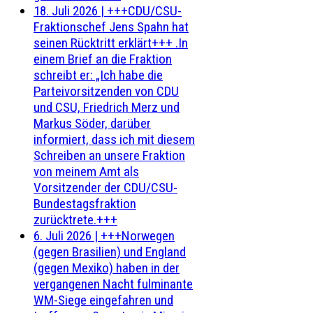
18. Juli 2026
|
+++CDU/CSU-
Fraktionschef Jens Spahn hat
seinen Rücktritt erklärt+++ .In
einem Brief an die Fraktion
schreibt er: „Ich habe die
Parteivorsitzenden von CDU
und CSU, Friedrich Merz und
Markus Söder, darüber
informiert, dass ich mit diesem
Schreiben an unsere Fraktion
von meinem Amt als
Vorsitzender der CDU/CSU-
Bundestagsfraktion
zurücktrete.+++
6. Juli 2026
|
+++Norwegen
(gegen Brasilien) und England
(gegen Mexiko) haben in der
vergangenen Nacht fulminante
WM-Siege eingefahren und