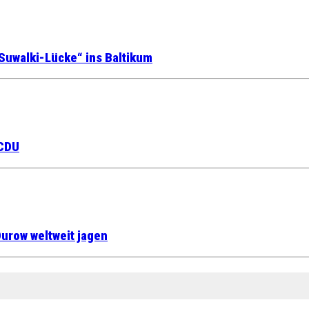
Suwalki-Lücke“ ins Baltikum
 CDU
urow weltweit jagen