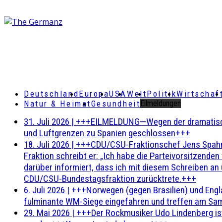
Deutschland
Europa
USA
Welt
Politik
Wirtschaf
Natur & Heimat
Gesundheit
Eilmeldungen
31. Juli 2026
|
+++EILMELDUNG—Wegen der dramatischen 
und Luftgrenzen zu Spanien geschlossen+++
18. Juli 2026
|
+++CDU/CSU-Fraktionschef Jens Spahn ha
Fraktion schreibt er: „Ich habe die Parteivorsitzend
darüber informiert, dass ich mit diesem Schreiben an
CDU/CSU-Bundestagsfraktion zurücktrete.+++
6. Juli 2026
|
+++Norwegen (gegen Brasilien) und Engl
fulminante WM-Siege eingefahren und treffen am Sam
29. Mai 2026
|
+++Der Rockmusiker Udo Lindenberg ist