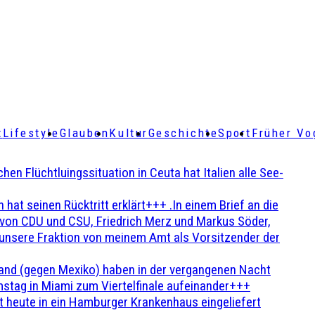
t
Lifestyle
Glauben
Kultur
Geschichte
Sport
Früher Vo
Flüchtluingssituation in Ceuta hat Italien alle See-
t seinen Rücktritt erklärt+++ .In einem Brief an die
en von CDU und CSU, Friedrich Merz und Markus Söder,
 unsere Fraktion von meinem Amt als Vorsitzender der
and (gegen Mexiko) haben in der vergangenen Nacht
stag in Miami zum Viertelfinale aufeinander+++
 heute in ein Hamburger Krankenhaus eingeliefert