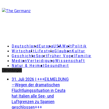
Deutschland
Europa
USA
Welt
Politik
Wirtschaft
Lifestyle
Glauben
Kultur
Geschichte
Sport
Früher Vogel
Familie
Medien
Verteidigung
Wissenschaft
Natur & Heimat
Gesundheit
Eilmeldungen
31. Juli 2026
|
+++EILMELDUNG
—Wegen der dramatischen
Flüchtluingssituation in Ceuta
hat Italien alle See- und
Luftgrenzen zu Spanien
geschlossen+++