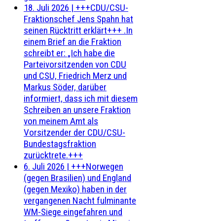
18. Juli 2026
|
+++CDU/CSU-
Fraktionschef Jens Spahn hat
seinen Rücktritt erklärt+++ .In
einem Brief an die Fraktion
schreibt er: „Ich habe die
Parteivorsitzenden von CDU
und CSU, Friedrich Merz und
Markus Söder, darüber
informiert, dass ich mit diesem
Schreiben an unsere Fraktion
von meinem Amt als
Vorsitzender der CDU/CSU-
Bundestagsfraktion
zurücktrete.+++
6. Juli 2026
|
+++Norwegen
(gegen Brasilien) und England
(gegen Mexiko) haben in der
vergangenen Nacht fulminante
WM-Siege eingefahren und