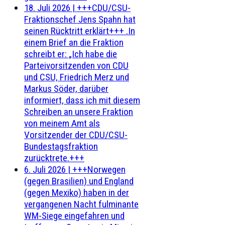
18. Juli 2026
|
+++CDU/CSU-
Fraktionschef Jens Spahn hat
seinen Rücktritt erklärt+++ .In
einem Brief an die Fraktion
schreibt er: „Ich habe die
Parteivorsitzenden von CDU
und CSU, Friedrich Merz und
Markus Söder, darüber
informiert, dass ich mit diesem
Schreiben an unsere Fraktion
von meinem Amt als
Vorsitzender der CDU/CSU-
Bundestagsfraktion
zurücktrete.+++
6. Juli 2026
|
+++Norwegen
(gegen Brasilien) und England
(gegen Mexiko) haben in der
vergangenen Nacht fulminante
WM-Siege eingefahren und