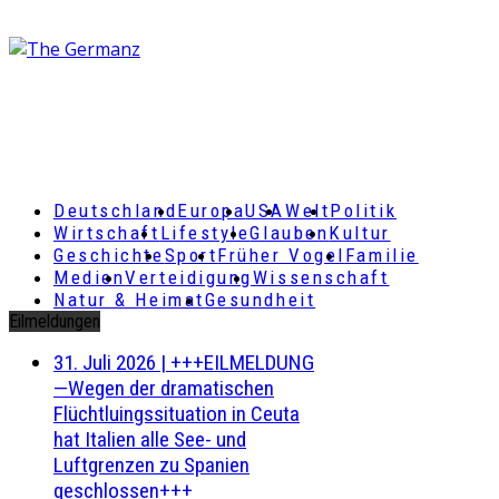
Deutschland
Europa
USA
Welt
Politik
Wirtschaft
Lifestyle
Glauben
Kultur
Geschichte
Sport
Früher Vogel
Familie
Medien
Verteidigung
Wissenschaft
Natur & Heimat
Gesundheit
Eilmeldungen
31. Juli 2026
|
+++EILMELDUNG
—Wegen der dramatischen
Flüchtluingssituation in Ceuta
hat Italien alle See- und
Luftgrenzen zu Spanien
geschlossen+++