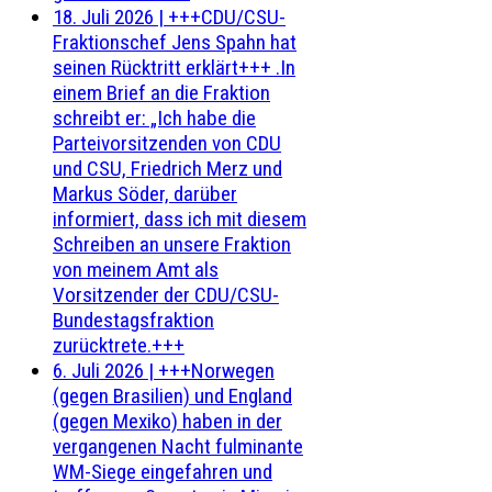
18. Juli 2026
|
+++CDU/CSU-
Fraktionschef Jens Spahn hat
seinen Rücktritt erklärt+++ .In
einem Brief an die Fraktion
schreibt er: „Ich habe die
Parteivorsitzenden von CDU
und CSU, Friedrich Merz und
Markus Söder, darüber
informiert, dass ich mit diesem
Schreiben an unsere Fraktion
von meinem Amt als
Vorsitzender der CDU/CSU-
Bundestagsfraktion
zurücktrete.+++
6. Juli 2026
|
+++Norwegen
(gegen Brasilien) und England
(gegen Mexiko) haben in der
vergangenen Nacht fulminante
WM-Siege eingefahren und