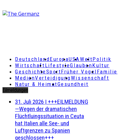
Deutschland
Europa
USA
Welt
Politik
Wirtschaft
Lifestyle
Glauben
Kultur
Geschichte
Sport
Früher Vogel
Familie
Medien
Verteidigung
Wissenschaft
Natur & Heimat
Gesundheit
Eilmeldungen
31. Juli 2026
|
+++EILMELDUNG
—Wegen der dramatischen
Flüchtluingssituation in Ceuta
hat Italien alle See- und
Luftgrenzen zu Spanien
geschlossen+++