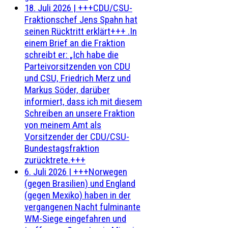
18. Juli 2026
|
+++CDU/CSU-
Fraktionschef Jens Spahn hat
seinen Rücktritt erklärt+++ .In
einem Brief an die Fraktion
schreibt er: „Ich habe die
Parteivorsitzenden von CDU
und CSU, Friedrich Merz und
Markus Söder, darüber
informiert, dass ich mit diesem
Schreiben an unsere Fraktion
von meinem Amt als
Vorsitzender der CDU/CSU-
Bundestagsfraktion
zurücktrete.+++
6. Juli 2026
|
+++Norwegen
(gegen Brasilien) und England
(gegen Mexiko) haben in der
vergangenen Nacht fulminante
WM-Siege eingefahren und