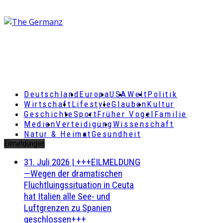
Deutschland
Europa
USA
Welt
Politik
Wirtschaft
Lifestyle
Glauben
Kultur
Geschichte
Sport
Früher Vogel
Familie
Medien
Verteidigung
Wissenschaft
Natur & Heimat
Gesundheit
Eilmeldungen
31. Juli 2026
|
+++EILMELDUNG
—Wegen der dramatischen
Flüchtluingssituation in Ceuta
hat Italien alle See- und
Luftgrenzen zu Spanien
geschlossen+++