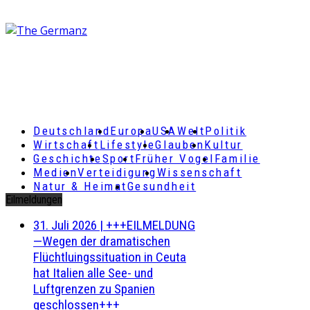
Deutschland
Europa
USA
Welt
Politik
Wirtschaft
Lifestyle
Glauben
Kultur
Geschichte
Sport
Früher Vogel
Familie
Medien
Verteidigung
Wissenschaft
Natur & Heimat
Gesundheit
Eilmeldungen
31. Juli 2026
|
+++EILMELDUNG
—Wegen der dramatischen
Flüchtluingssituation in Ceuta
hat Italien alle See- und
Luftgrenzen zu Spanien
geschlossen+++