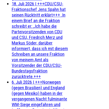
18. Juli 2026
|
+++CDU/CSU-
Fraktionschef Jens Spahn hat
seinen Rücktritt erklärt+++ .In
einem Brief an die Fraktion
schreibt er: „Ich habe die
Parteivorsitzenden von CDU
und CSU, Friedrich Merz und
Markus Söder, darüber
informiert, dass ich mit diesem
Schreiben an unsere Fraktion
von meinem Amt als
Vorsitzender der CDU/CSU-
Bundestagsfraktion
zurücktrete.+++
6. Juli 2026
|
+++Norwegen
(gegen Brasilien) und England
(gegen Mexiko) haben in der
vergangenen Nacht fulminante
WM-Siege eingefahren und