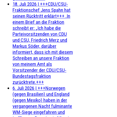
18. Juli 2026
|
+++CDU/CSU-
Fraktionschef Jens Spahn hat
seinen Rücktritt erklärt+++ .In
einem Brief an die Fraktion
schreibt er: „Ich habe die
Parteivorsitzenden von CDU
und CSU, Friedrich Merz und
Markus Söder, darüber
informiert, dass ich mit diesem
Schreiben an unsere Fraktion
von meinem Amt als
Vorsitzender der CDU/CSU-
Bundestagsfraktion
zurücktrete.+++
6. Juli 2026
|
+++Norwegen
(gegen Brasilien) und England
(gegen Mexiko) haben in der
vergangenen Nacht fulminante
WM-Siege eingefahren und