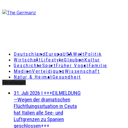
Deutschland
Europa
USA
Welt
Politik
Wirtschaft
Lifestyle
Glauben
Kultur
Geschichte
Sport
Früher Vogel
Familie
Medien
Verteidigung
Wissenschaft
Natur & Heimat
Gesundheit
Eilmeldungen
31. Juli 2026
|
+++EILMELDUNG
—Wegen der dramatischen
Flüchtluingssituation in Ceuta
hat Italien alle See- und
Luftgrenzen zu Spanien
geschlossen+++