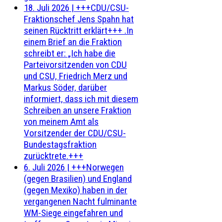
18. Juli 2026
|
+++CDU/CSU-
Fraktionschef Jens Spahn hat
seinen Rücktritt erklärt+++ .In
einem Brief an die Fraktion
schreibt er: „Ich habe die
Parteivorsitzenden von CDU
und CSU, Friedrich Merz und
Markus Söder, darüber
informiert, dass ich mit diesem
Schreiben an unsere Fraktion
von meinem Amt als
Vorsitzender der CDU/CSU-
Bundestagsfraktion
zurücktrete.+++
6. Juli 2026
|
+++Norwegen
(gegen Brasilien) und England
(gegen Mexiko) haben in der
vergangenen Nacht fulminante
WM-Siege eingefahren und