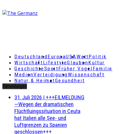
Deutschland
Europa
USA
Welt
Politik
Wirtschaft
Lifestyle
Glauben
Kultur
Geschichte
Sport
Früher Vogel
Familie
Medien
Verteidigung
Wissenschaft
Natur & Heimat
Gesundheit
Eilmeldungen
31. Juli 2026
|
+++EILMELDUNG
—Wegen der dramatischen
Flüchtluingssituation in Ceuta
hat Italien alle See- und
Luftgrenzen zu Spanien
geschlossen+++