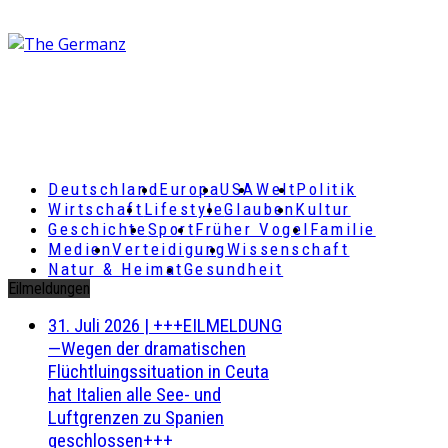
Deutschland
Europa
USA
Welt
Politik
Wirtschaft
Lifestyle
Glauben
Kultur
Geschichte
Sport
Früher Vogel
Familie
Medien
Verteidigung
Wissenschaft
Natur & Heimat
Gesundheit
Eilmeldungen
31. Juli 2026
|
+++EILMELDUNG
—Wegen der dramatischen
Flüchtluingssituation in Ceuta
hat Italien alle See- und
Luftgrenzen zu Spanien
geschlossen+++