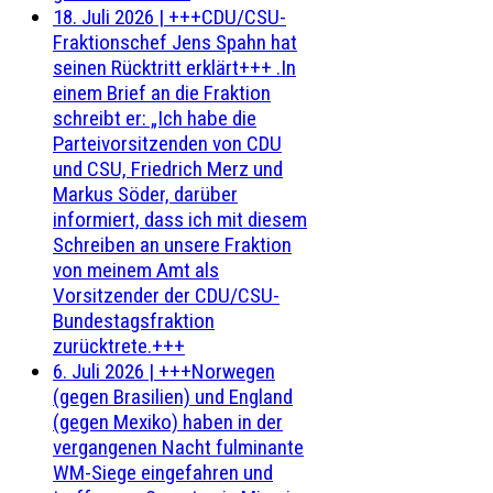
18. Juli 2026
|
+++CDU/CSU-
Fraktionschef Jens Spahn hat
seinen Rücktritt erklärt+++ .In
einem Brief an die Fraktion
schreibt er: „Ich habe die
Parteivorsitzenden von CDU
und CSU, Friedrich Merz und
Markus Söder, darüber
informiert, dass ich mit diesem
Schreiben an unsere Fraktion
von meinem Amt als
Vorsitzender der CDU/CSU-
Bundestagsfraktion
zurücktrete.+++
6. Juli 2026
|
+++Norwegen
(gegen Brasilien) und England
(gegen Mexiko) haben in der
vergangenen Nacht fulminante
WM-Siege eingefahren und