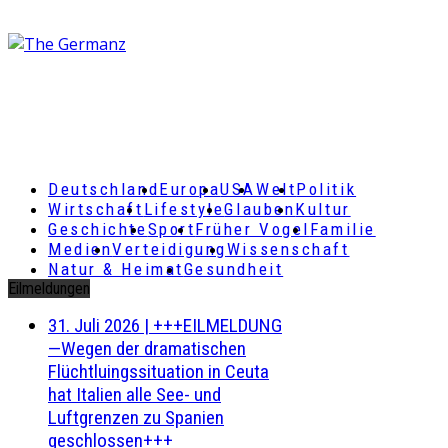
Deutschland
Europa
USA
Welt
Politik
Wirtschaft
Lifestyle
Glauben
Kultur
Geschichte
Sport
Früher Vogel
Familie
Medien
Verteidigung
Wissenschaft
Natur & Heimat
Gesundheit
Eilmeldungen
31. Juli 2026
|
+++EILMELDUNG
—Wegen der dramatischen
Flüchtluingssituation in Ceuta
hat Italien alle See- und
Luftgrenzen zu Spanien
geschlossen+++