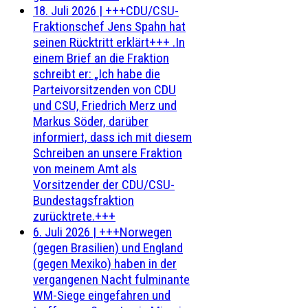
18. Juli 2026
|
+++CDU/CSU-
Fraktionschef Jens Spahn hat
seinen Rücktritt erklärt+++ .In
einem Brief an die Fraktion
schreibt er: „Ich habe die
Parteivorsitzenden von CDU
und CSU, Friedrich Merz und
Markus Söder, darüber
informiert, dass ich mit diesem
Schreiben an unsere Fraktion
von meinem Amt als
Vorsitzender der CDU/CSU-
Bundestagsfraktion
zurücktrete.+++
6. Juli 2026
|
+++Norwegen
(gegen Brasilien) und England
(gegen Mexiko) haben in der
vergangenen Nacht fulminante
WM-Siege eingefahren und