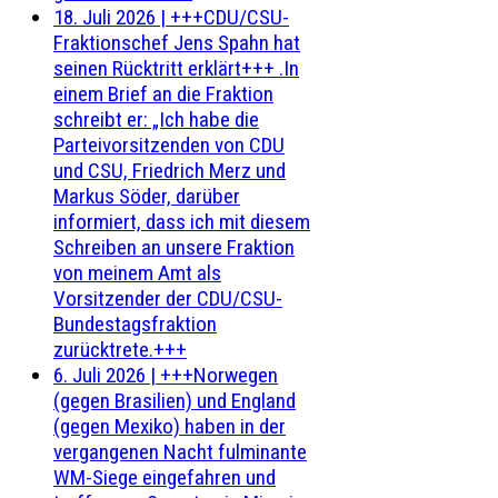
18. Juli 2026
|
+++CDU/CSU-
Fraktionschef Jens Spahn hat
seinen Rücktritt erklärt+++ .In
einem Brief an die Fraktion
schreibt er: „Ich habe die
Parteivorsitzenden von CDU
und CSU, Friedrich Merz und
Markus Söder, darüber
informiert, dass ich mit diesem
Schreiben an unsere Fraktion
von meinem Amt als
Vorsitzender der CDU/CSU-
Bundestagsfraktion
zurücktrete.+++
6. Juli 2026
|
+++Norwegen
(gegen Brasilien) und England
(gegen Mexiko) haben in der
vergangenen Nacht fulminante
WM-Siege eingefahren und