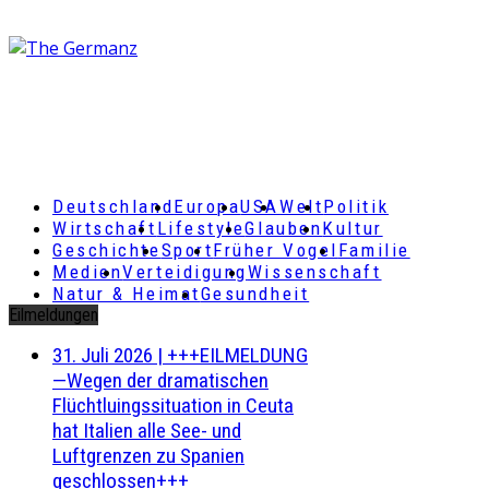
Deutschland
Europa
USA
Welt
Politik
Wirtschaft
Lifestyle
Glauben
Kultur
Geschichte
Sport
Früher Vogel
Familie
Medien
Verteidigung
Wissenschaft
Natur & Heimat
Gesundheit
Eilmeldungen
31. Juli 2026
|
+++EILMELDUNG
—Wegen der dramatischen
Flüchtluingssituation in Ceuta
hat Italien alle See- und
Luftgrenzen zu Spanien
geschlossen+++