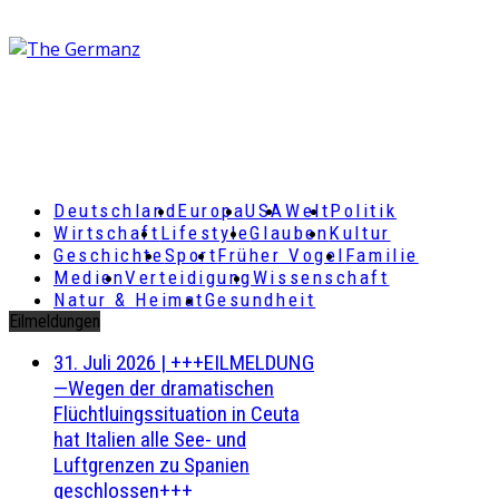
Deutschland
Europa
USA
Welt
Politik
Wirtschaft
Lifestyle
Glauben
Kultur
Geschichte
Sport
Früher Vogel
Familie
Medien
Verteidigung
Wissenschaft
Natur & Heimat
Gesundheit
Eilmeldungen
31. Juli 2026
|
+++EILMELDUNG
—Wegen der dramatischen
Flüchtluingssituation in Ceuta
hat Italien alle See- und
Luftgrenzen zu Spanien
geschlossen+++