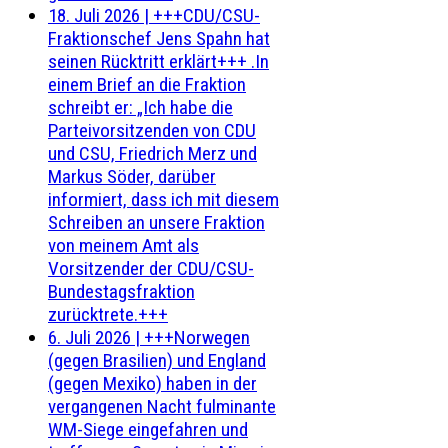
18. Juli 2026
|
+++CDU/CSU-
Fraktionschef Jens Spahn hat
seinen Rücktritt erklärt+++ .In
einem Brief an die Fraktion
schreibt er: „Ich habe die
Parteivorsitzenden von CDU
und CSU, Friedrich Merz und
Markus Söder, darüber
informiert, dass ich mit diesem
Schreiben an unsere Fraktion
von meinem Amt als
Vorsitzender der CDU/CSU-
Bundestagsfraktion
zurücktrete.+++
6. Juli 2026
|
+++Norwegen
(gegen Brasilien) und England
(gegen Mexiko) haben in der
vergangenen Nacht fulminante
WM-Siege eingefahren und