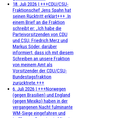
18. Juli 2026
|
+++CDU/CSU-
Fraktionschef Jens Spahn hat
seinen Rücktritt erklärt+++ .In
einem Brief an die Fraktion
schreibt er: „Ich habe die
Parteivorsitzenden von CDU
und CSU, Friedrich Merz und
Markus Söder, darüber
informiert, dass ich mit diesem
Schreiben an unsere Fraktion
von meinem Amt als
Vorsitzender der CDU/CSU-
Bundestagsfraktion
zurücktrete.+++
6. Juli 2026
|
+++Norwegen
(gegen Brasilien) und England
(gegen Mexiko) haben in der
vergangenen Nacht fulminante
WM-Siege eingefahren und