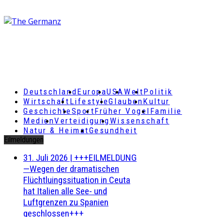
Deutschland
Europa
USA
Welt
Politik
Wirtschaft
Lifestyle
Glauben
Kultur
Geschichte
Sport
Früher Vogel
Familie
Medien
Verteidigung
Wissenschaft
Natur & Heimat
Gesundheit
Eilmeldungen
31. Juli 2026
|
+++EILMELDUNG
—Wegen der dramatischen
Flüchtluingssituation in Ceuta
hat Italien alle See- und
Luftgrenzen zu Spanien
geschlossen+++