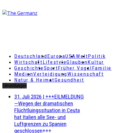
Deutschland
Europa
USA
Welt
Politik
Wirtschaft
Lifestyle
Glauben
Kultur
Geschichte
Sport
Früher Vogel
Familie
Medien
Verteidigung
Wissenschaft
Natur & Heimat
Gesundheit
Eilmeldungen
31. Juli 2026
|
+++EILMELDUNG
—Wegen der dramatischen
Flüchtluingssituation in Ceuta
hat Italien alle See- und
Luftgrenzen zu Spanien
geschlossen+++