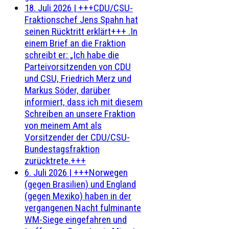
18. Juli 2026
|
+++CDU/CSU-
Fraktionschef Jens Spahn hat
seinen Rücktritt erklärt+++ .In
einem Brief an die Fraktion
schreibt er: „Ich habe die
Parteivorsitzenden von CDU
und CSU, Friedrich Merz und
Markus Söder, darüber
informiert, dass ich mit diesem
Schreiben an unsere Fraktion
von meinem Amt als
Vorsitzender der CDU/CSU-
Bundestagsfraktion
zurücktrete.+++
6. Juli 2026
|
+++Norwegen
(gegen Brasilien) und England
(gegen Mexiko) haben in der
vergangenen Nacht fulminante
WM-Siege eingefahren und