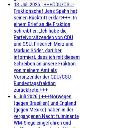
18. Juli 2026
|
+++CDU/CSU-
Fraktionschef Jens Spahn hat
seinen Rücktritt erklärt+++ .In
einem Brief an die Fraktion
schreibt er: „Ich habe die
Parteivorsitzenden von CDU
und CSU, Friedrich Merz und
Markus Söder, darüber
informiert, dass ich mit diesem
Schreiben an unsere Fraktion
von meinem Amt als
Vorsitzender der CDU/CSU-
Bundestagsfraktion
zurücktrete.+++
6. Juli 2026
|
+++Norwegen
(gegen Brasilien) und England
(gegen Mexiko) haben in der
vergangenen Nacht fulminante
WM-Siege eingefahren und