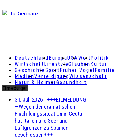
Deutschland
Europa
USA
Welt
Politik
Wirtschaft
Lifestyle
Glauben
Kultur
Geschichte
Sport
Früher Vogel
Familie
Medien
Verteidigung
Wissenschaft
Natur & Heimat
Gesundheit
Eilmeldungen
31. Juli 2026
|
+++EILMELDUNG
—Wegen der dramatischen
Flüchtluingssituation in Ceuta
hat Italien alle See- und
Luftgrenzen zu Spanien
geschlossen+++