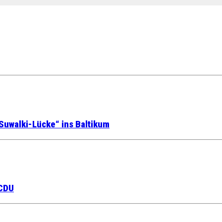
Suwalki-Lücke“ ins Baltikum
 CDU