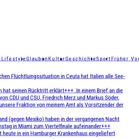
t
Lifestyle
Glauben
Kultur
Geschichte
Sport
Früher Vo
Flüchtluingssituation in Ceuta hat Italien alle See-
t seinen Rücktritt erklärt+++ .In einem Brief an die
en von CDU und CSU, Friedrich Merz und Markus Söder,
 unsere Fraktion von meinem Amt als Vorsitzender der
and (gegen Mexiko) haben in der vergangenen Nacht
stag in Miami zum Viertelfinale aufeinander+++
 heute in ein Hamburger Krankenhaus eingeliefert