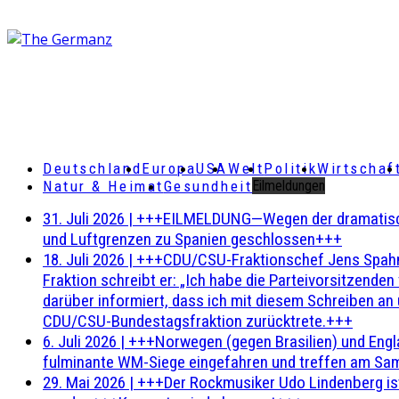
Deutschland
Europa
USA
Welt
Politik
Wirtschaf
Natur & Heimat
Gesundheit
Eilmeldungen
31. Juli 2026
|
+++EILMELDUNG—Wegen der dramatischen 
und Luftgrenzen zu Spanien geschlossen+++
18. Juli 2026
|
+++CDU/CSU-Fraktionschef Jens Spahn ha
Fraktion schreibt er: „Ich habe die Parteivorsitzend
darüber informiert, dass ich mit diesem Schreiben an
CDU/CSU-Bundestagsfraktion zurücktrete.+++
6. Juli 2026
|
+++Norwegen (gegen Brasilien) und Engl
fulminante WM-Siege eingefahren und treffen am Sam
29. Mai 2026
|
+++Der Rockmusiker Udo Lindenberg ist