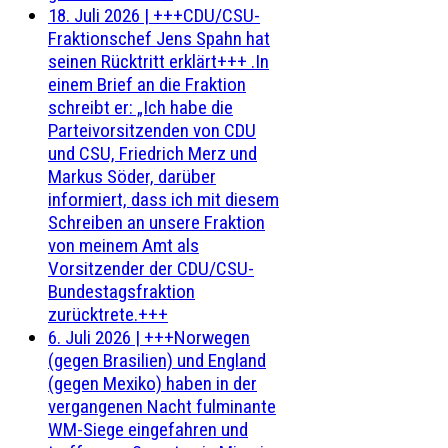
18. Juli 2026
|
+++CDU/CSU-
Fraktionschef Jens Spahn hat
seinen Rücktritt erklärt+++ .In
einem Brief an die Fraktion
schreibt er: „Ich habe die
Parteivorsitzenden von CDU
und CSU, Friedrich Merz und
Markus Söder, darüber
informiert, dass ich mit diesem
Schreiben an unsere Fraktion
von meinem Amt als
Vorsitzender der CDU/CSU-
Bundestagsfraktion
zurücktrete.+++
6. Juli 2026
|
+++Norwegen
(gegen Brasilien) und England
(gegen Mexiko) haben in der
vergangenen Nacht fulminante
WM-Siege eingefahren und