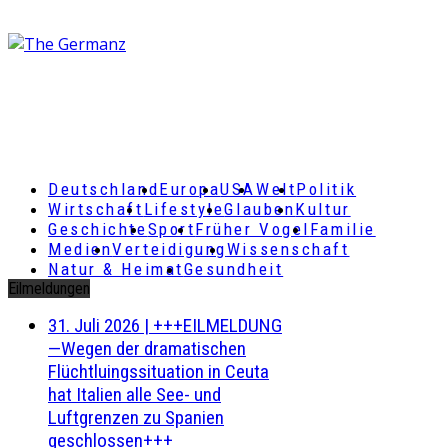
Deutschland
Europa
USA
Welt
Politik
Wirtschaft
Lifestyle
Glauben
Kultur
Geschichte
Sport
Früher Vogel
Familie
Medien
Verteidigung
Wissenschaft
Natur & Heimat
Gesundheit
Eilmeldungen
31. Juli 2026
|
+++EILMELDUNG
—Wegen der dramatischen
Flüchtluingssituation in Ceuta
hat Italien alle See- und
Luftgrenzen zu Spanien
geschlossen+++