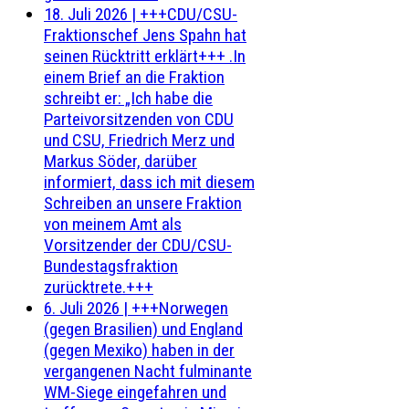
18. Juli 2026
|
+++CDU/CSU-
Fraktionschef Jens Spahn hat
seinen Rücktritt erklärt+++ .In
einem Brief an die Fraktion
schreibt er: „Ich habe die
Parteivorsitzenden von CDU
und CSU, Friedrich Merz und
Markus Söder, darüber
informiert, dass ich mit diesem
Schreiben an unsere Fraktion
von meinem Amt als
Vorsitzender der CDU/CSU-
Bundestagsfraktion
zurücktrete.+++
6. Juli 2026
|
+++Norwegen
(gegen Brasilien) und England
(gegen Mexiko) haben in der
vergangenen Nacht fulminante
WM-Siege eingefahren und