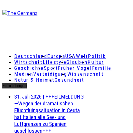
Deutschland
Europa
USA
Welt
Politik
Wirtschaft
Lifestyle
Glauben
Kultur
Geschichte
Sport
Früher Vogel
Familie
Medien
Verteidigung
Wissenschaft
Natur & Heimat
Gesundheit
Eilmeldungen
31. Juli 2026
|
+++EILMELDUNG
—Wegen der dramatischen
Flüchtluingssituation in Ceuta
hat Italien alle See- und
Luftgrenzen zu Spanien
geschlossen+++