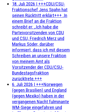
18. Juli 2026
|
+++CDU/CSU-
Fraktionschef Jens Spahn hat
seinen Rücktritt erklärt+++ .In
einem Brief an die Fraktion
schreibt er: „Ich habe die
Parteivorsitzenden von CDU
und CSU, Friedrich Merz und
Markus Söder, darüber
informiert, dass ich mit diesem
Schreiben an unsere Fraktion
von meinem Amt als
Vorsitzender der CDU/CSU-
Bundestagsfraktion
zurücktrete.+++
6. Juli 2026
|
+++Norwegen
(gegen Brasilien) und England
(gegen Mexiko) haben in der
vergangenen Nacht fulminante
WM-Siege eingefahren und