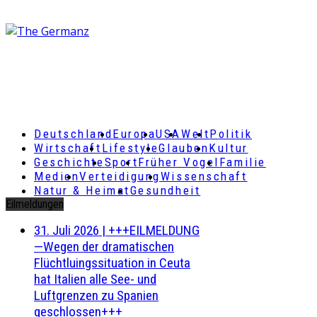
Deutschland
Europa
USA
Welt
Politik
Wirtschaft
Lifestyle
Glauben
Kultur
Geschichte
Sport
Früher Vogel
Familie
Medien
Verteidigung
Wissenschaft
Natur & Heimat
Gesundheit
Eilmeldungen
31. Juli 2026
|
+++EILMELDUNG
—Wegen der dramatischen
Flüchtluingssituation in Ceuta
hat Italien alle See- und
Luftgrenzen zu Spanien
geschlossen+++