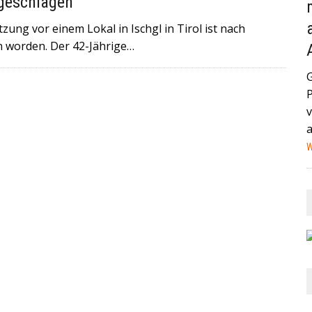
 geschlagen
AND (GEGEN MEXIKO) HABEN IN DER VERGANGENEN NACHT
ung vor einem Lokal in Ischgl in Tirol ist nach
STAG IN MIAMI ZUM VIERTELFINALE AUFEINANDER+++
 worden. Der 42-Jährige…
HEUTE IN EIN HAMBURGER KRANKENHAUS EINGELIEFERT
NA IST EIN MANN MIT EINEM AUTO IN EINE MENSCHENMENGE
v
HWER+++
W