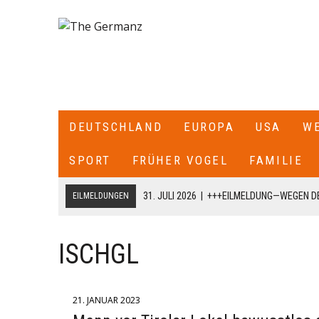
DEUTSCHLAND
EUROPA
USA
W
SPORT
FRÜHER VOGEL
FAMILIE
31. JULI 2026
|
+++EILMELDUNG—WEGEN DE
EILMELDUNGEN
ITALIEN ALLE SEE- UND LUFTGRENZEN ZU
18. JULI 2026
|
+++CDU/CSU-FRAKTIONSCHEF JENS SPAHN HA
ISCHGL
FRAKTION SCHREIBT ER: „ICH HABE DIE PARTEIVORSITZEND
DARÜBER INFORMIERT, DASS ICH MIT DIESEM SCHREIBEN A
21. JANUAR 2023
CDU/CSU-BUNDESTAGSFRAKTION ZURÜCKTRETE.+++