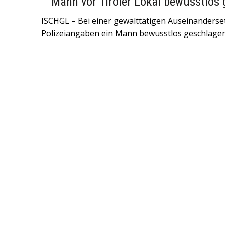
Mann vor Tiroler Lokal bewusstlos
6. JULI 2026
|
+++NORWEGEN (GEGEN BRASILIEN) UND ENGL
ISCHGL – Bei einer gewalttätigen Auseinandersetz
FULMINANTE WM-SIEGE EINGEFAHREN UND TREFFEN AM SAM
Polizeiangaben ein Mann bewusstlos geschlagen
29. MAI 2026
|
+++DER ROCKMUSIKER UDO LINDENBERG IST 
WORDEN+++KONZERTE SIND ABGESAGT+++
16. MAI 2026
|
+++IN DER NORDITALIENISCHEN STADT MODE
GERAST+++ 8 MENSCHEN WURDEN VERLETZT , DAVON 4 SC