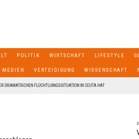
ELT
POLITIK
WIRTSCHAFT
LIFESTYLE
G
MEDIEN
VERTEIDIGUNG
WISSENSCHAFT
R DRAMATISCHEN FLÜCHTLUINGSSITUATION IN CEUTA HAT
 SPANIEN GESCHLOSSEN+++
T SEINEN RÜCKTRITT ERKLÄRT+++ .IN EINEM BRIEF AN DIE
EN VON CDU UND CSU, FRIEDRICH MERZ UND MARKUS SÖDER,
3
N UNSERE FRAKTION VON MEINEM AMT ALS VORSITZENDER DER