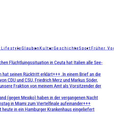
t
Lifestyle
Glauben
Kultur
Geschichte
Sport
Früher Vo
Flüchtluingssituation in Ceuta hat Italien alle See-
t seinen Rücktritt erklärt+++ .In einem Brief an die
en von CDU und CSU, Friedrich Merz und Markus Söder,
 unsere Fraktion von meinem Amt als Vorsitzender der
and (gegen Mexiko) haben in der vergangenen Nacht
stag in Miami zum Viertelfinale aufeinander+++
 heute in ein Hamburger Krankenhaus eingeliefert