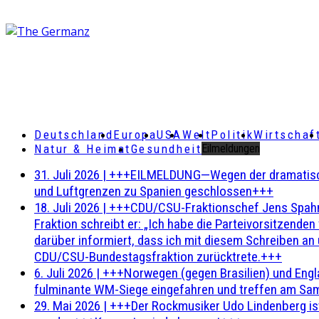
Deutschland
Europa
USA
Welt
Politik
Wirtschaf
Natur & Heimat
Gesundheit
Eilmeldungen
31. Juli 2026
|
+++EILMELDUNG—Wegen der dramatischen 
und Luftgrenzen zu Spanien geschlossen+++
18. Juli 2026
|
+++CDU/CSU-Fraktionschef Jens Spahn ha
Fraktion schreibt er: „Ich habe die Parteivorsitzend
darüber informiert, dass ich mit diesem Schreiben an
CDU/CSU-Bundestagsfraktion zurücktrete.+++
6. Juli 2026
|
+++Norwegen (gegen Brasilien) und Engl
fulminante WM-Siege eingefahren und treffen am Sam
29. Mai 2026
|
+++Der Rockmusiker Udo Lindenberg ist