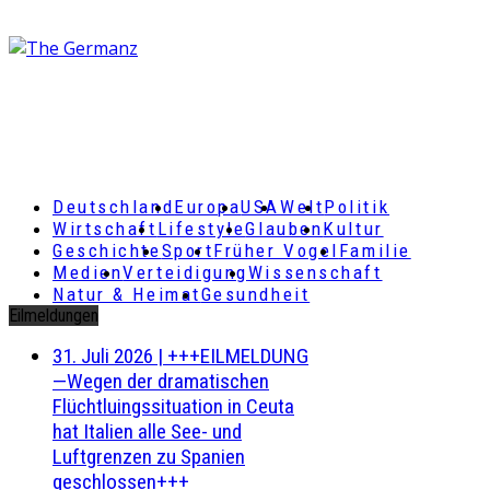
Deutschland
Europa
USA
Welt
Politik
Wirtschaft
Lifestyle
Glauben
Kultur
Geschichte
Sport
Früher Vogel
Familie
Medien
Verteidigung
Wissenschaft
Natur & Heimat
Gesundheit
Eilmeldungen
31. Juli 2026
|
+++EILMELDUNG
—Wegen der dramatischen
Flüchtluingssituation in Ceuta
hat Italien alle See- und
Luftgrenzen zu Spanien
geschlossen+++