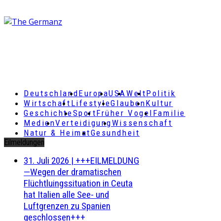
Deutschland
Europa
USA
Welt
Politik
Wirtschaft
Lifestyle
Glauben
Kultur
Geschichte
Sport
Früher Vogel
Familie
Medien
Verteidigung
Wissenschaft
Natur & Heimat
Gesundheit
Eilmeldungen
31. Juli 2026
|
+++EILMELDUNG
—Wegen der dramatischen
Flüchtluingssituation in Ceuta
hat Italien alle See- und
Luftgrenzen zu Spanien
geschlossen+++