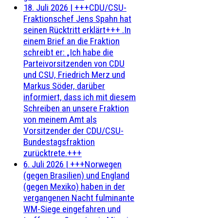
18. Juli 2026
|
+++CDU/CSU-
Fraktionschef Jens Spahn hat
seinen Rücktritt erklärt+++ .In
einem Brief an die Fraktion
schreibt er: „Ich habe die
Parteivorsitzenden von CDU
und CSU, Friedrich Merz und
Markus Söder, darüber
informiert, dass ich mit diesem
Schreiben an unsere Fraktion
von meinem Amt als
Vorsitzender der CDU/CSU-
Bundestagsfraktion
zurücktrete.+++
6. Juli 2026
|
+++Norwegen
(gegen Brasilien) und England
(gegen Mexiko) haben in der
vergangenen Nacht fulminante
WM-Siege eingefahren und