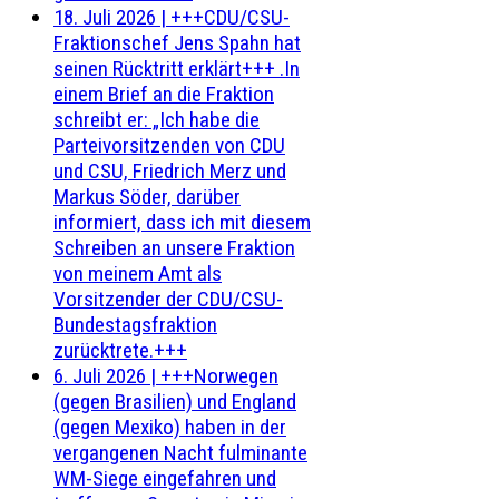
18. Juli 2026
|
+++CDU/CSU-
Fraktionschef Jens Spahn hat
seinen Rücktritt erklärt+++ .In
einem Brief an die Fraktion
schreibt er: „Ich habe die
Parteivorsitzenden von CDU
und CSU, Friedrich Merz und
Markus Söder, darüber
informiert, dass ich mit diesem
Schreiben an unsere Fraktion
von meinem Amt als
Vorsitzender der CDU/CSU-
Bundestagsfraktion
zurücktrete.+++
6. Juli 2026
|
+++Norwegen
(gegen Brasilien) und England
(gegen Mexiko) haben in der
vergangenen Nacht fulminante
WM-Siege eingefahren und