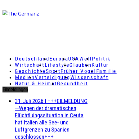
Deutschland
Europa
USA
Welt
Politik
Wirtschaft
Lifestyle
Glauben
Kultur
Geschichte
Sport
Früher Vogel
Familie
Medien
Verteidigung
Wissenschaft
Natur & Heimat
Gesundheit
Eilmeldungen
31. Juli 2026
|
+++EILMELDUNG
—Wegen der dramatischen
Flüchtluingssituation in Ceuta
hat Italien alle See- und
Luftgrenzen zu Spanien
geschlossen+++