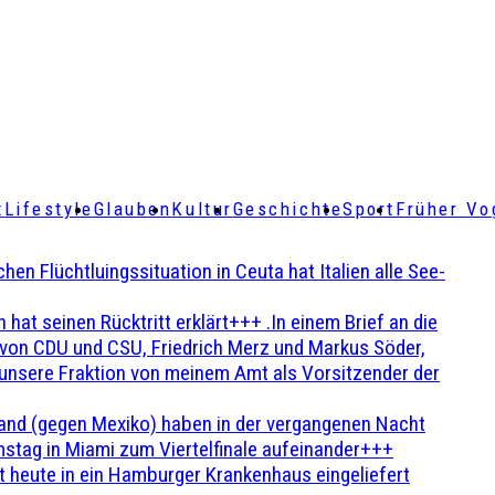
t
Lifestyle
Glauben
Kultur
Geschichte
Sport
Früher Vo
Flüchtluingssituation in Ceuta hat Italien alle See-
t seinen Rücktritt erklärt+++ .In einem Brief an die
en von CDU und CSU, Friedrich Merz und Markus Söder,
 unsere Fraktion von meinem Amt als Vorsitzender der
and (gegen Mexiko) haben in der vergangenen Nacht
stag in Miami zum Viertelfinale aufeinander+++
 heute in ein Hamburger Krankenhaus eingeliefert