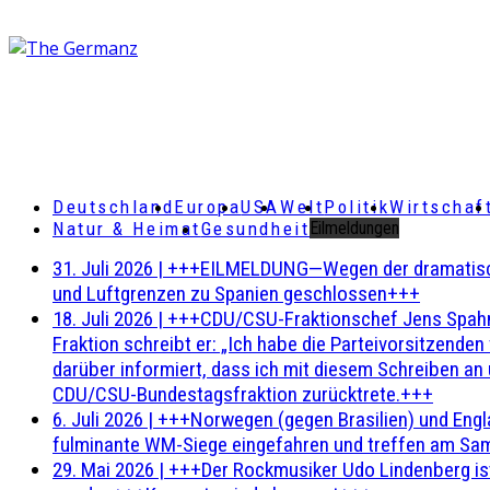
Deutschland
Europa
USA
Welt
Politik
Wirtschaf
Natur & Heimat
Gesundheit
Eilmeldungen
31. Juli 2026
|
+++EILMELDUNG—Wegen der dramatischen 
und Luftgrenzen zu Spanien geschlossen+++
18. Juli 2026
|
+++CDU/CSU-Fraktionschef Jens Spahn ha
Fraktion schreibt er: „Ich habe die Parteivorsitzend
darüber informiert, dass ich mit diesem Schreiben an
CDU/CSU-Bundestagsfraktion zurücktrete.+++
6. Juli 2026
|
+++Norwegen (gegen Brasilien) und Engl
fulminante WM-Siege eingefahren und treffen am Sam
29. Mai 2026
|
+++Der Rockmusiker Udo Lindenberg ist