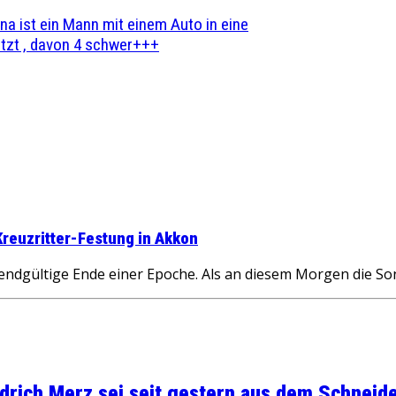
na ist ein Mann mit einem Auto in eine
zt , davon 4 schwer+++
reuzritter-Festung in Akkon
 endgültige Ende einer Epoche. Als an diesem Morgen die S
rich Merz sei seit gestern aus dem Schneider