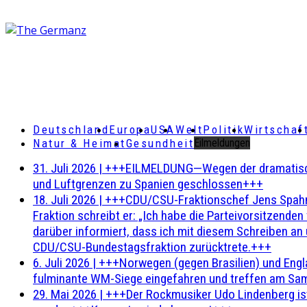
Deutschland
Europa
USA
Welt
Politik
Wirtschaf
Natur & Heimat
Gesundheit
Eilmeldungen
31. Juli 2026
|
+++EILMELDUNG—Wegen der dramatischen 
und Luftgrenzen zu Spanien geschlossen+++
18. Juli 2026
|
+++CDU/CSU-Fraktionschef Jens Spahn ha
Fraktion schreibt er: „Ich habe die Parteivorsitzend
darüber informiert, dass ich mit diesem Schreiben an
CDU/CSU-Bundestagsfraktion zurücktrete.+++
6. Juli 2026
|
+++Norwegen (gegen Brasilien) und Engl
fulminante WM-Siege eingefahren und treffen am Sam
29. Mai 2026
|
+++Der Rockmusiker Udo Lindenberg ist