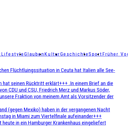
t
Lifestyle
Glauben
Kultur
Geschichte
Sport
Früher Vo
Flüchtluingssituation in Ceuta hat Italien alle See-
t seinen Rücktritt erklärt+++ .In einem Brief an die
en von CDU und CSU, Friedrich Merz und Markus Söder,
 unsere Fraktion von meinem Amt als Vorsitzender der
and (gegen Mexiko) haben in der vergangenen Nacht
stag in Miami zum Viertelfinale aufeinander+++
 heute in ein Hamburger Krankenhaus eingeliefert