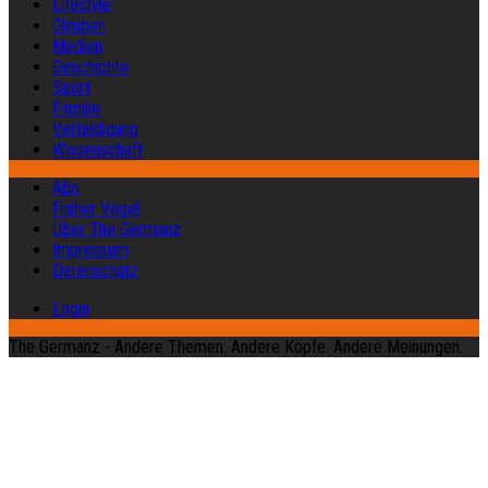
Lifestyle
Glauben
Medien
Geschichte
Sport
Familie
Verteidigung
Wissenschaft
Abo
Früher Vogel
Über The Germanz
Impressum
Datenschutz
Login
The Germanz - Andere Themen. Andere Köpfe. Andere Meinungen.