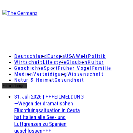
Deutschland
Europa
USA
Welt
Politik
Wirtschaft
Lifestyle
Glauben
Kultur
Geschichte
Sport
Früher Vogel
Familie
Medien
Verteidigung
Wissenschaft
Natur & Heimat
Gesundheit
Eilmeldungen
31. Juli 2026
|
+++EILMELDUNG
—Wegen der dramatischen
Flüchtluingssituation in Ceuta
hat Italien alle See- und
Luftgrenzen zu Spanien
geschlossen+++