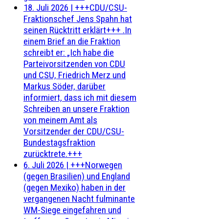
18. Juli 2026
|
+++CDU/CSU-
Fraktionschef Jens Spahn hat
seinen Rücktritt erklärt+++ .In
einem Brief an die Fraktion
schreibt er: „Ich habe die
Parteivorsitzenden von CDU
und CSU, Friedrich Merz und
Markus Söder, darüber
informiert, dass ich mit diesem
Schreiben an unsere Fraktion
von meinem Amt als
Vorsitzender der CDU/CSU-
Bundestagsfraktion
zurücktrete.+++
6. Juli 2026
|
+++Norwegen
(gegen Brasilien) und England
(gegen Mexiko) haben in der
vergangenen Nacht fulminante
WM-Siege eingefahren und