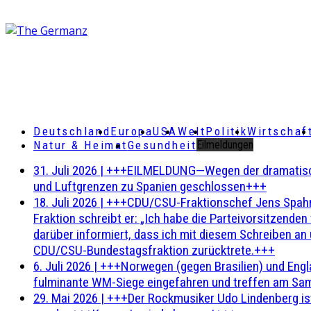
Deutschland
Europa
USA
Welt
Politik
Wirtschaf
Natur & Heimat
Gesundheit
Eilmeldungen
31. Juli 2026
|
+++EILMELDUNG—Wegen der dramatischen 
und Luftgrenzen zu Spanien geschlossen+++
18. Juli 2026
|
+++CDU/CSU-Fraktionschef Jens Spahn ha
Fraktion schreibt er: „Ich habe die Parteivorsitzend
darüber informiert, dass ich mit diesem Schreiben an
CDU/CSU-Bundestagsfraktion zurücktrete.+++
6. Juli 2026
|
+++Norwegen (gegen Brasilien) und Engl
fulminante WM-Siege eingefahren und treffen am Sam
29. Mai 2026
|
+++Der Rockmusiker Udo Lindenberg ist