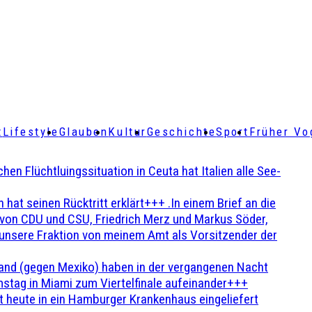
t
Lifestyle
Glauben
Kultur
Geschichte
Sport
Früher Vo
Flüchtluingssituation in Ceuta hat Italien alle See-
t seinen Rücktritt erklärt+++ .In einem Brief an die
en von CDU und CSU, Friedrich Merz und Markus Söder,
 unsere Fraktion von meinem Amt als Vorsitzender der
and (gegen Mexiko) haben in der vergangenen Nacht
stag in Miami zum Viertelfinale aufeinander+++
 heute in ein Hamburger Krankenhaus eingeliefert