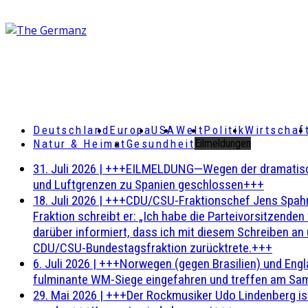
Deutschland
Europa
USA
Welt
Politik
Wirtschaf
Natur & Heimat
Gesundheit
Eilmeldungen
31. Juli 2026
|
+++EILMELDUNG—Wegen der dramatischen 
und Luftgrenzen zu Spanien geschlossen+++
18. Juli 2026
|
+++CDU/CSU-Fraktionschef Jens Spahn ha
Fraktion schreibt er: „Ich habe die Parteivorsitzend
darüber informiert, dass ich mit diesem Schreiben an
CDU/CSU-Bundestagsfraktion zurücktrete.+++
6. Juli 2026
|
+++Norwegen (gegen Brasilien) und Engl
fulminante WM-Siege eingefahren und treffen am Sam
29. Mai 2026
|
+++Der Rockmusiker Udo Lindenberg ist