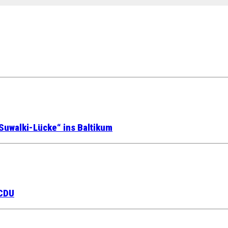
Suwalki-Lücke“ ins Baltikum
 CDU