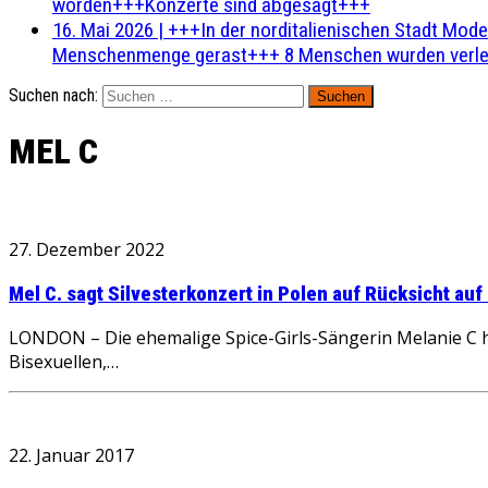
worden+++Konzerte sind abgesagt+++
16. Mai 2026
|
+++In der norditalienischen Stadt Mode
Menschenmenge gerast+++ 8 Menschen wurden verlet
Suchen nach:
MEL C
27. Dezember 2022
Mel C. sagt Silvesterkonzert in Polen auf Rücksicht a
LONDON – Die ehemalige Spice-Girls-Sängerin Melanie C h
Bisexuellen,…
22. Januar 2017