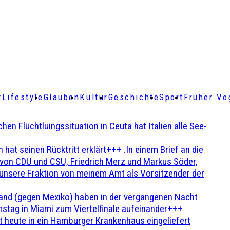
t
Lifestyle
Glauben
Kultur
Geschichte
Sport
Früher Vo
Flüchtluingssituation in Ceuta hat Italien alle See-
t seinen Rücktritt erklärt+++ .In einem Brief an die
en von CDU und CSU, Friedrich Merz und Markus Söder,
 unsere Fraktion von meinem Amt als Vorsitzender der
and (gegen Mexiko) haben in der vergangenen Nacht
stag in Miami zum Viertelfinale aufeinander+++
 heute in ein Hamburger Krankenhaus eingeliefert