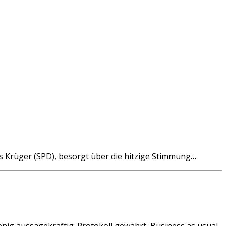
as Krüger (SPD), besorgt über die hitzige Stimmung…
ig aussagekräftig. Protokoll gewahrt, Business as usual.