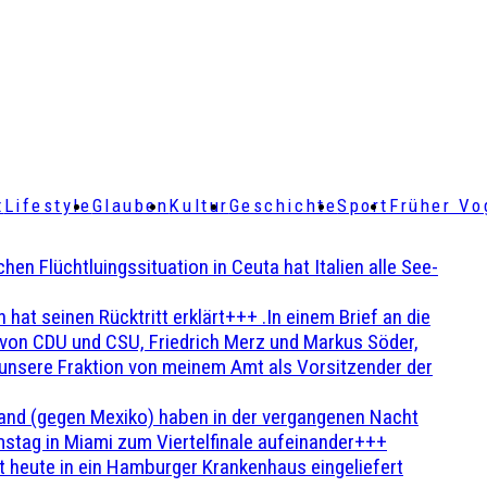
t
Lifestyle
Glauben
Kultur
Geschichte
Sport
Früher Vo
Flüchtluingssituation in Ceuta hat Italien alle See-
t seinen Rücktritt erklärt+++ .In einem Brief an die
en von CDU und CSU, Friedrich Merz und Markus Söder,
 unsere Fraktion von meinem Amt als Vorsitzender der
and (gegen Mexiko) haben in der vergangenen Nacht
stag in Miami zum Viertelfinale aufeinander+++
 heute in ein Hamburger Krankenhaus eingeliefert