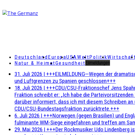
Deutschland
Europa
USA
Welt
Politik
Wirtschaf
Natur & Heimat
Gesundheit
Eilmeldungen
31. Juli 2026
|
+++EILMELDUNG—Wegen der dramatischen 
und Luftgrenzen zu Spanien geschlossen+++
18. Juli 2026
|
+++CDU/CSU-Fraktionschef Jens Spahn ha
Fraktion schreibt er: „Ich habe die Parteivorsitzend
darüber informiert, dass ich mit diesem Schreiben an
CDU/CSU-Bundestagsfraktion zurücktrete.+++
6. Juli 2026
|
+++Norwegen (gegen Brasilien) und Engl
fulminante WM-Siege eingefahren und treffen am Sam
29. Mai 2026
|
+++Der Rockmusiker Udo Lindenberg ist