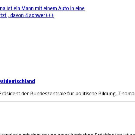
na ist ein Mann mit einem Auto in eine
zt , davon 4 schwer+++
Ostdeutschland
 Präsident der Bundeszentrale für politische Bildung, Thom
anzlerin mit dem neuen amerikanischen Präsidenten ist wen