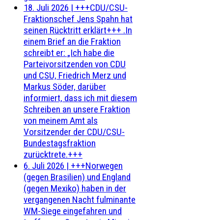
18. Juli 2026
|
+++CDU/CSU-
Fraktionschef Jens Spahn hat
seinen Rücktritt erklärt+++ .In
einem Brief an die Fraktion
schreibt er: „Ich habe die
Parteivorsitzenden von CDU
und CSU, Friedrich Merz und
Markus Söder, darüber
informiert, dass ich mit diesem
Schreiben an unsere Fraktion
von meinem Amt als
Vorsitzender der CDU/CSU-
Bundestagsfraktion
zurücktrete.+++
6. Juli 2026
|
+++Norwegen
(gegen Brasilien) und England
(gegen Mexiko) haben in der
vergangenen Nacht fulminante
WM-Siege eingefahren und