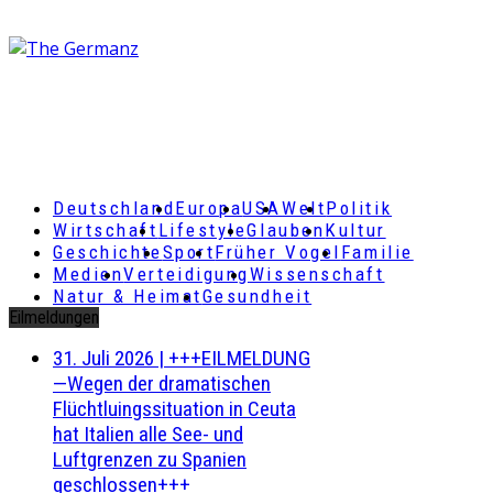
Deutschland
Europa
USA
Welt
Politik
Wirtschaft
Lifestyle
Glauben
Kultur
Geschichte
Sport
Früher Vogel
Familie
Medien
Verteidigung
Wissenschaft
Natur & Heimat
Gesundheit
Eilmeldungen
31. Juli 2026
|
+++EILMELDUNG
—Wegen der dramatischen
Flüchtluingssituation in Ceuta
hat Italien alle See- und
Luftgrenzen zu Spanien
geschlossen+++