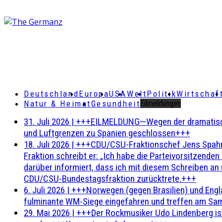
Deutschland
Europa
USA
Welt
Politik
Wirtschaf
Natur & Heimat
Gesundheit
Eilmeldungen
31. Juli 2026
|
+++EILMELDUNG—Wegen der dramatischen 
und Luftgrenzen zu Spanien geschlossen+++
18. Juli 2026
|
+++CDU/CSU-Fraktionschef Jens Spahn ha
Fraktion schreibt er: „Ich habe die Parteivorsitzend
darüber informiert, dass ich mit diesem Schreiben an
CDU/CSU-Bundestagsfraktion zurücktrete.+++
6. Juli 2026
|
+++Norwegen (gegen Brasilien) und Engl
fulminante WM-Siege eingefahren und treffen am Sam
29. Mai 2026
|
+++Der Rockmusiker Udo Lindenberg ist