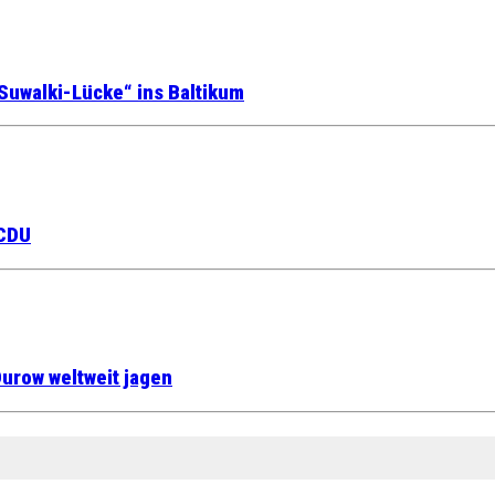
Suwalki-Lücke“ ins Baltikum
 CDU
urow weltweit jagen