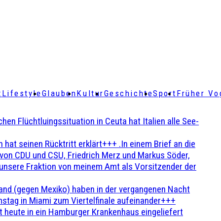
t
Lifestyle
Glauben
Kultur
Geschichte
Sport
Früher Vo
Flüchtluingssituation in Ceuta hat Italien alle See-
t seinen Rücktritt erklärt+++ .In einem Brief an die
en von CDU und CSU, Friedrich Merz und Markus Söder,
 unsere Fraktion von meinem Amt als Vorsitzender der
and (gegen Mexiko) haben in der vergangenen Nacht
stag in Miami zum Viertelfinale aufeinander+++
 heute in ein Hamburger Krankenhaus eingeliefert