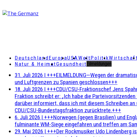
Deutschland
Europa
USA
Welt
Politik
Wirtschaf
Natur & Heimat
Gesundheit
Eilmeldungen
31. Juli 2026
|
+++EILMELDUNG—Wegen der dramatischen 
und Luftgrenzen zu Spanien geschlossen+++
18. Juli 2026
|
+++CDU/CSU-Fraktionschef Jens Spahn ha
Fraktion schreibt er: „Ich habe die Parteivorsitzend
darüber informiert, dass ich mit diesem Schreiben an
CDU/CSU-Bundestagsfraktion zurücktrete.+++
6. Juli 2026
|
+++Norwegen (gegen Brasilien) und Engl
fulminante WM-Siege eingefahren und treffen am Sam
29. Mai 2026
|
+++Der Rockmusiker Udo Lindenberg ist