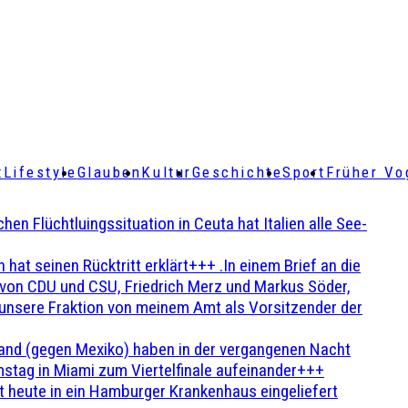
t
Lifestyle
Glauben
Kultur
Geschichte
Sport
Früher Vo
Flüchtluingssituation in Ceuta hat Italien alle See-
t seinen Rücktritt erklärt+++ .In einem Brief an die
en von CDU und CSU, Friedrich Merz und Markus Söder,
 unsere Fraktion von meinem Amt als Vorsitzender der
and (gegen Mexiko) haben in der vergangenen Nacht
stag in Miami zum Viertelfinale aufeinander+++
 heute in ein Hamburger Krankenhaus eingeliefert