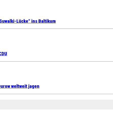
Suwalki-Lücke“ ins Baltikum
 CDU
urow weltweit jagen