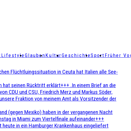
t
Lifestyle
Glauben
Kultur
Geschichte
Sport
Früher Vo
Flüchtluingssituation in Ceuta hat Italien alle See-
t seinen Rücktritt erklärt+++ .In einem Brief an die
en von CDU und CSU, Friedrich Merz und Markus Söder,
 unsere Fraktion von meinem Amt als Vorsitzender der
and (gegen Mexiko) haben in der vergangenen Nacht
stag in Miami zum Viertelfinale aufeinander+++
 heute in ein Hamburger Krankenhaus eingeliefert