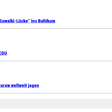
Suwalki-Lücke“ ins Baltikum
 CDU
urow weltweit jagen