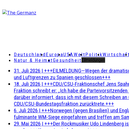
Deutschland
Europa
USA
Welt
Politik
Wirtschaf
Natur & Heimat
Gesundheit
Eilmeldungen
31. Juli 2026
|
+++EILMELDUNG—Wegen der dramatischen 
und Luftgrenzen zu Spanien geschlossen+++
18. Juli 2026
|
+++CDU/CSU-Fraktionschef Jens Spahn ha
Fraktion schreibt er: „Ich habe die Parteivorsitzend
darüber informiert, dass ich mit diesem Schreiben an
CDU/CSU-Bundestagsfraktion zurücktrete.+++
6. Juli 2026
|
+++Norwegen (gegen Brasilien) und Engl
fulminante WM-Siege eingefahren und treffen am Sam
29. Mai 2026
|
+++Der Rockmusiker Udo Lindenberg ist