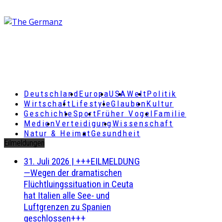
Deutschland
Europa
USA
Welt
Politik
Wirtschaft
Lifestyle
Glauben
Kultur
Geschichte
Sport
Früher Vogel
Familie
Medien
Verteidigung
Wissenschaft
Natur & Heimat
Gesundheit
Eilmeldungen
31. Juli 2026
|
+++EILMELDUNG
—Wegen der dramatischen
Flüchtluingssituation in Ceuta
hat Italien alle See- und
Luftgrenzen zu Spanien
geschlossen+++