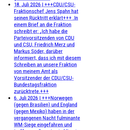
18. Juli 2026
|
+++CDU/CSU-
Fraktionschef Jens Spahn hat
seinen Rücktritt erklärt+++ .In
einem Brief an die Fraktion
schreibt er: „Ich habe die
Parteivorsitzenden von CDU
und CSU, Friedrich Merz und
Markus Söder, darüber
informiert, dass ich mit diesem
Schreiben an unsere Fraktion
von meinem Amt als
Vorsitzender der CDU/CSU-
Bundestagsfraktion
zurücktrete.+++
6. Juli 2026
|
+++Norwegen
(gegen Brasilien) und England
(gegen Mexiko) haben in der
vergangenen Nacht fulminante
WM-Siege eingefahren und