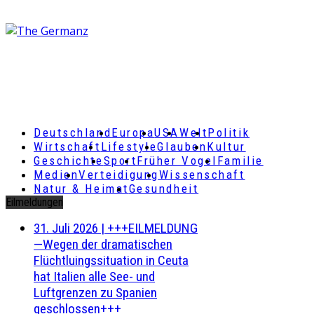
Deutschland
Europa
USA
Welt
Politik
Wirtschaft
Lifestyle
Glauben
Kultur
Geschichte
Sport
Früher Vogel
Familie
Medien
Verteidigung
Wissenschaft
Natur & Heimat
Gesundheit
Eilmeldungen
31. Juli 2026
|
+++EILMELDUNG
—Wegen der dramatischen
Flüchtluingssituation in Ceuta
hat Italien alle See- und
Luftgrenzen zu Spanien
geschlossen+++