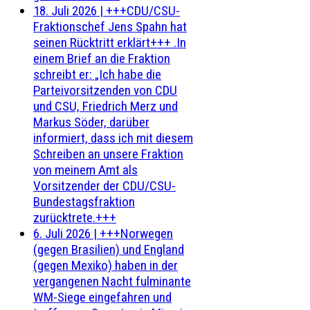
18. Juli 2026
|
+++CDU/CSU-
Fraktionschef Jens Spahn hat
seinen Rücktritt erklärt+++ .In
einem Brief an die Fraktion
schreibt er: „Ich habe die
Parteivorsitzenden von CDU
und CSU, Friedrich Merz und
Markus Söder, darüber
informiert, dass ich mit diesem
Schreiben an unsere Fraktion
von meinem Amt als
Vorsitzender der CDU/CSU-
Bundestagsfraktion
zurücktrete.+++
6. Juli 2026
|
+++Norwegen
(gegen Brasilien) und England
(gegen Mexiko) haben in der
vergangenen Nacht fulminante
WM-Siege eingefahren und