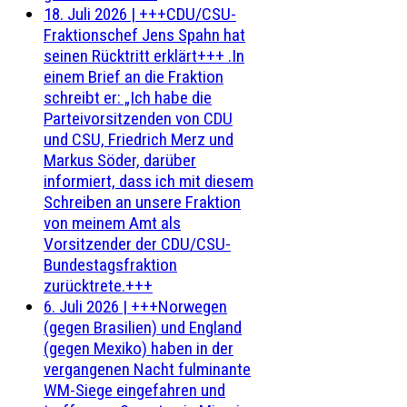
18. Juli 2026
|
+++CDU/CSU-
Fraktionschef Jens Spahn hat
seinen Rücktritt erklärt+++ .In
einem Brief an die Fraktion
schreibt er: „Ich habe die
Parteivorsitzenden von CDU
und CSU, Friedrich Merz und
Markus Söder, darüber
informiert, dass ich mit diesem
Schreiben an unsere Fraktion
von meinem Amt als
Vorsitzender der CDU/CSU-
Bundestagsfraktion
zurücktrete.+++
6. Juli 2026
|
+++Norwegen
(gegen Brasilien) und England
(gegen Mexiko) haben in der
vergangenen Nacht fulminante
WM-Siege eingefahren und