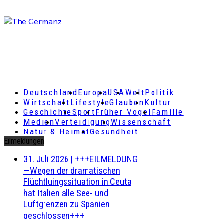
Deutschland
Europa
USA
Welt
Politik
Wirtschaft
Lifestyle
Glauben
Kultur
Geschichte
Sport
Früher Vogel
Familie
Medien
Verteidigung
Wissenschaft
Natur & Heimat
Gesundheit
Eilmeldungen
31. Juli 2026
|
+++EILMELDUNG
—Wegen der dramatischen
Flüchtluingssituation in Ceuta
hat Italien alle See- und
Luftgrenzen zu Spanien
geschlossen+++