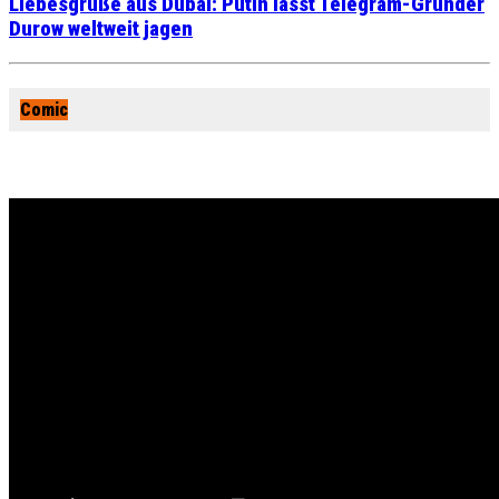
Liebesgrüße aus Dubai: Putin lässt Telegram-Gründer
Durow weltweit jagen
Comic