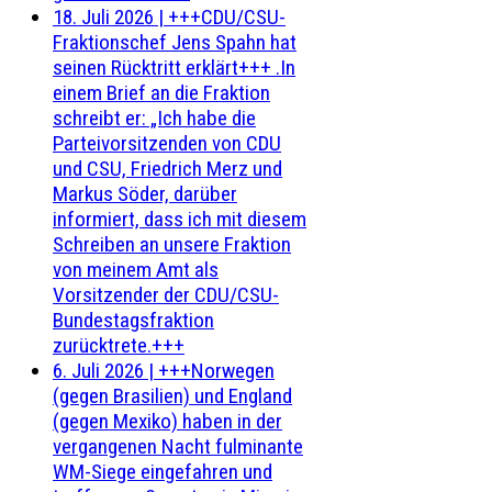
18. Juli 2026
|
+++CDU/CSU-
Fraktionschef Jens Spahn hat
seinen Rücktritt erklärt+++ .In
einem Brief an die Fraktion
schreibt er: „Ich habe die
Parteivorsitzenden von CDU
und CSU, Friedrich Merz und
Markus Söder, darüber
informiert, dass ich mit diesem
Schreiben an unsere Fraktion
von meinem Amt als
Vorsitzender der CDU/CSU-
Bundestagsfraktion
zurücktrete.+++
6. Juli 2026
|
+++Norwegen
(gegen Brasilien) und England
(gegen Mexiko) haben in der
vergangenen Nacht fulminante
WM-Siege eingefahren und