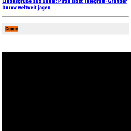
Liebesgrüße aus Dubai: Putin lässt Telegram-Gründer
Durow weltweit jagen
Comic