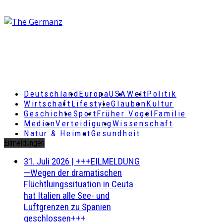
Deutschland
Europa
USA
Welt
Politik
Wirtschaft
Lifestyle
Glauben
Kultur
Geschichte
Sport
Früher Vogel
Familie
Medien
Verteidigung
Wissenschaft
Natur & Heimat
Gesundheit
Eilmeldungen
31. Juli 2026
|
+++EILMELDUNG
—Wegen der dramatischen
Flüchtluingssituation in Ceuta
hat Italien alle See- und
Luftgrenzen zu Spanien
geschlossen+++