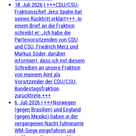
18. Juli 2026
|
+++CDU/CSU-
Fraktionschef Jens Spahn hat
seinen Rücktritt erklärt+++ .In
einem Brief an die Fraktion
schreibt er: „Ich habe die
Parteivorsitzenden von CDU
und CSU, Friedrich Merz und
Markus Söder, darüber
informiert, dass ich mit diesem
Schreiben an unsere Fraktion
von meinem Amt als
Vorsitzender der CDU/CSU-
Bundestagsfraktion
zurücktrete.+++
6. Juli 2026
|
+++Norwegen
(gegen Brasilien) und England
(gegen Mexiko) haben in der
vergangenen Nacht fulminante
WM-Siege eingefahren und