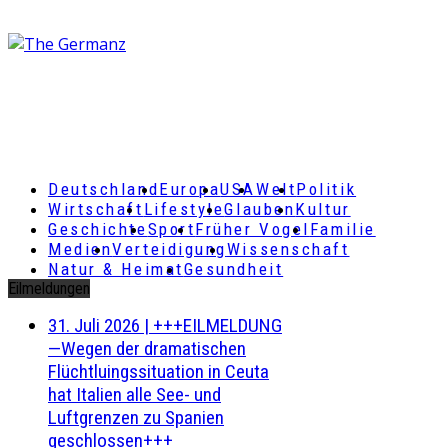
Deutschland
Europa
USA
Welt
Politik
Wirtschaft
Lifestyle
Glauben
Kultur
Geschichte
Sport
Früher Vogel
Familie
Medien
Verteidigung
Wissenschaft
Natur & Heimat
Gesundheit
Eilmeldungen
31. Juli 2026
|
+++EILMELDUNG
—Wegen der dramatischen
Flüchtluingssituation in Ceuta
hat Italien alle See- und
Luftgrenzen zu Spanien
geschlossen+++