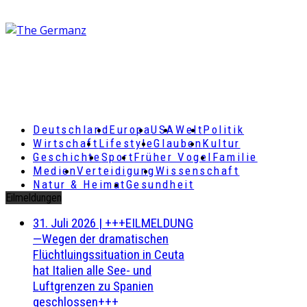
Deutschland
Europa
USA
Welt
Politik
Wirtschaft
Lifestyle
Glauben
Kultur
Geschichte
Sport
Früher Vogel
Familie
Medien
Verteidigung
Wissenschaft
Natur & Heimat
Gesundheit
Eilmeldungen
31. Juli 2026
|
+++EILMELDUNG
—Wegen der dramatischen
Flüchtluingssituation in Ceuta
hat Italien alle See- und
Luftgrenzen zu Spanien
geschlossen+++