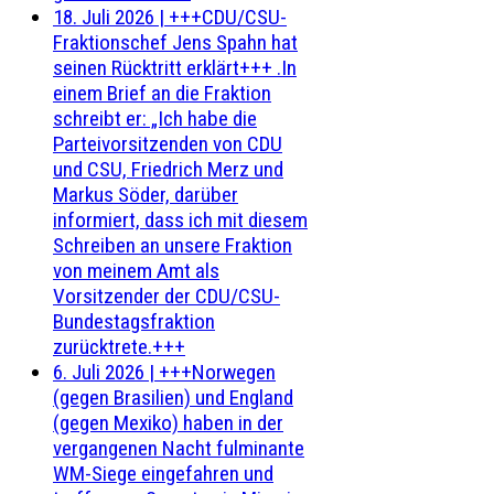
18. Juli 2026
|
+++CDU/CSU-
Fraktionschef Jens Spahn hat
seinen Rücktritt erklärt+++ .In
einem Brief an die Fraktion
schreibt er: „Ich habe die
Parteivorsitzenden von CDU
und CSU, Friedrich Merz und
Markus Söder, darüber
informiert, dass ich mit diesem
Schreiben an unsere Fraktion
von meinem Amt als
Vorsitzender der CDU/CSU-
Bundestagsfraktion
zurücktrete.+++
6. Juli 2026
|
+++Norwegen
(gegen Brasilien) und England
(gegen Mexiko) haben in der
vergangenen Nacht fulminante
WM-Siege eingefahren und