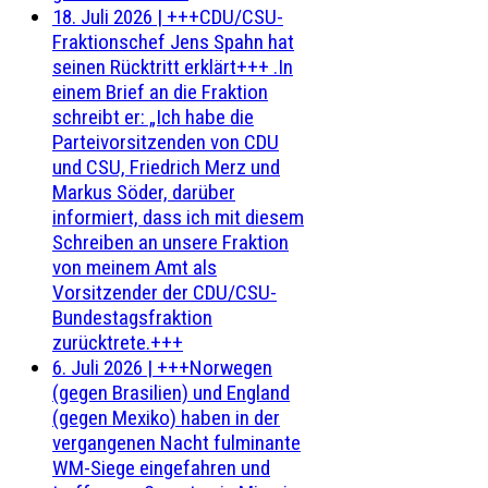
18. Juli 2026
|
+++CDU/CSU-
Fraktionschef Jens Spahn hat
seinen Rücktritt erklärt+++ .In
einem Brief an die Fraktion
schreibt er: „Ich habe die
Parteivorsitzenden von CDU
und CSU, Friedrich Merz und
Markus Söder, darüber
informiert, dass ich mit diesem
Schreiben an unsere Fraktion
von meinem Amt als
Vorsitzender der CDU/CSU-
Bundestagsfraktion
zurücktrete.+++
6. Juli 2026
|
+++Norwegen
(gegen Brasilien) und England
(gegen Mexiko) haben in der
vergangenen Nacht fulminante
WM-Siege eingefahren und