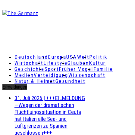
Deutschland
Europa
USA
Welt
Politik
Wirtschaft
Lifestyle
Glauben
Kultur
Geschichte
Sport
Früher Vogel
Familie
Medien
Verteidigung
Wissenschaft
Natur & Heimat
Gesundheit
Eilmeldungen
31. Juli 2026
|
+++EILMELDUNG
—Wegen der dramatischen
Flüchtluingssituation in Ceuta
hat Italien alle See- und
Luftgrenzen zu Spanien
geschlossen+++